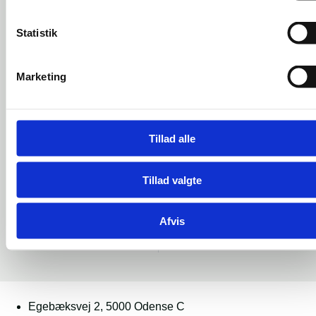
Erhvervsfremmebestyre
Statistik
Fjord Ingeniør
Ingeniør
Marketing
145 m²
Bruttoareal
Tillad alle
2025 – Under
Årstal
udførelse
Tillad valgte
Afvis
FORRIGE PROJEKT
NÆSTE PROJEKT
Fiskebrogade – Esbjerg
Skibhusvej 49 – Odense C
Egebæksvej 2, 5000 Odense C