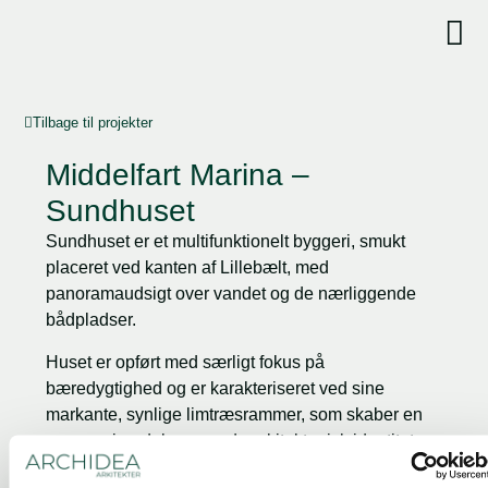
Tilbage til projekter
Middelfart Marina –
Sundhuset
Sundhuset er et multifunktionelt byggeri, smukt
placeret ved kanten af Lillebælt, med
panoramaudsigt over vandet og de nærliggende
bådpladser.
Huset er opført med særligt fokus på
bæredygtighed og er karakteriseret ved sine
markante, synlige limtræsrammer, som skaber en
varm og imødekommende arkitektonisk identitet.
Bygningen rummer en bred vifte af funktioner og er