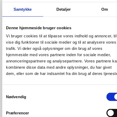
indrettet til både undervisning, mødeaktiviteter og
Samtykke
Detaljer
Om
offentlige arrangementer – herunder byrådsmøder.
Indvendigt indeholder huset fleksible fællesrum, et
Denne hjemmeside bruger cookies
funktionelt køkken samt moderne toilet- og
Vi bruger cookies til at tilpasse vores indhold og annoncer, til
handicapfaciliteter, der understøtter tilgængelighed
vise dig funktioner til sociale medier og til at analysere vores
for alle brugere.
trafik. Vi deler også oplysninger om din brug af vores
hjemmeside med vores partnere inden for sociale medier,
Sundhuset er skabt som et åbent og inkluderende
annonceringspartnere og analysepartnere. Vores partnere k
sted, hvor arkitektur og natur mødes – og hvor
kombinere disse data med andre oplysninger, du har givet
fællesskab og funktionalitet går hånd i hånd.
dem, eller som de har indsamlet fra din brug af deres tjeneste
Middelfart
Bygherre
Kommune
Samtykkevalg
Nødvendig
Lokal og anlægsfonden,
Støttet
Danmarks
Præferencer
af